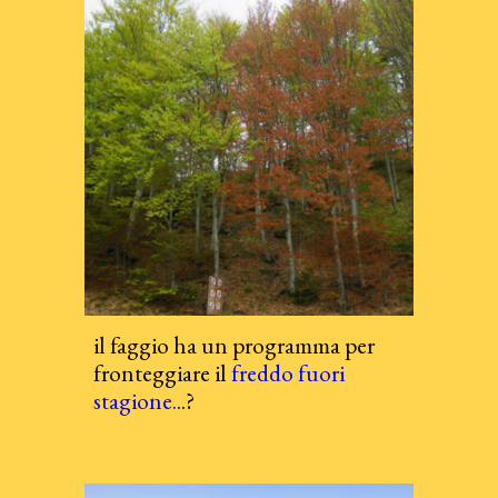
il faggio ha un
programma per
fronteggiare il
freddo fuori
stagione
.
..
?