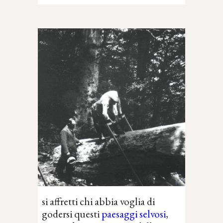
s
i affretti
chi abbia voglia di
godersi questi
paesaggi selvosi
,