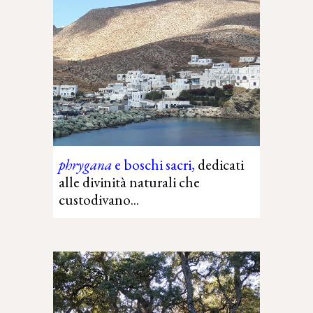
p
hrygana
e
boschi sacri
,
dedicati
alle divinità naturali che
custodivano
...