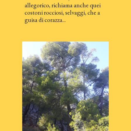
allegorico, richiama anche quei
costoni rocciosi, selvaggi, che a
gui
sa di corazza
...