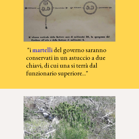
"
i
martelli
del governo saranno
conservati in un astuccio a due
chiavi, di cui una si terrà dal
funzionario superiore..."