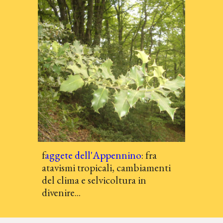
f
aggete dell'Appennino
: fra
atavismi tropicali, cambiamenti
del clima e selvicoltura in
divenire...