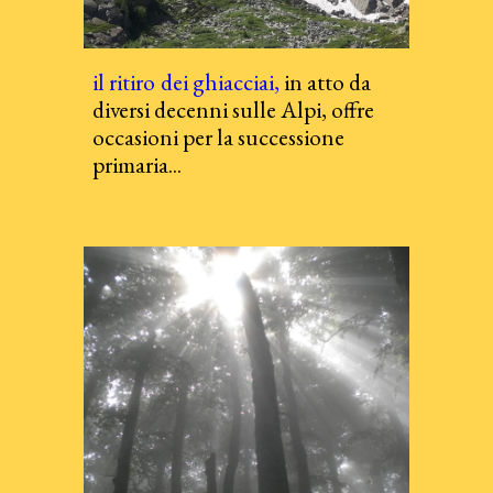
i
l ritiro
dei ghiacciai
,
in atto da
diversi decenni sulle Alpi, offre
occasioni p
er la
successione
primaria...