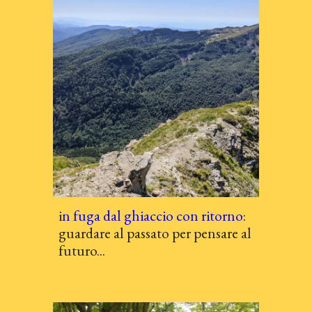
i
n fuga dal ghiaccio con ritorno
:
guardare al passato per pensare al
futuro...