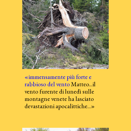
«immensamente più forte e
rabbioso del vento
Matteo...il
vento furente di lunedì sulle
montagne venete ha lasciato
devastazioni apocalittiche...»