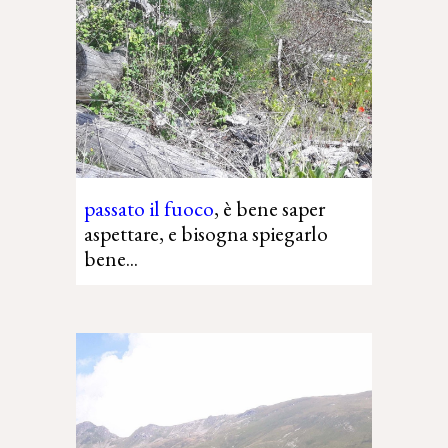
passato
il fuoco
,
è bene
saper
aspettare, e bisogna spiegarlo
bene...