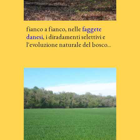
f
ianco a fianco, nelle
faggete
danesi
, i diradamenti selettivi e
l'evoluzione naturale del bosco...