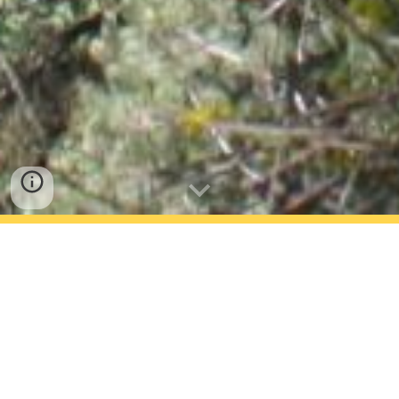
Pinete di pino laricio. Il grande altopiano della Sila, in
Calabria, ha estese foreste. Nel quadro di una gestione
adattativa, rispettosa dell'ambiente, dei valori
naturalistici, del paesaggio e delle tradizioni locali,
questi boschi potrebbero alimentare una importante
filiera produttiva foresta-legno, in grado di contribuire
alla riduzione del nostro fabbisogno d'importazione
di
legname da lavoro
(foto di Marco Borghetti).